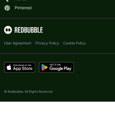
Pinterest
User Agreement
Privacy Policy
Cookie Policy
© Redbubble. All Rights Reserved