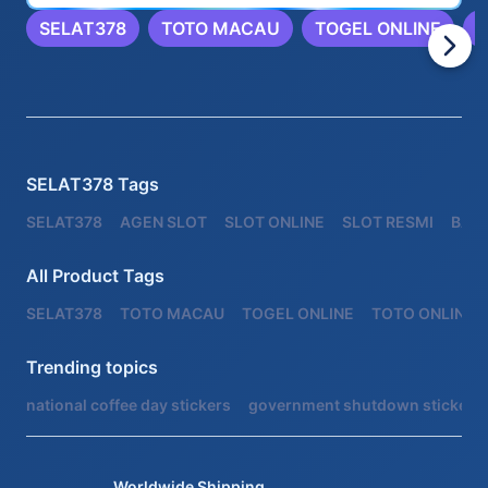
SELAT378
TOTO MACAU
TOGEL ONLINE
T
Related Tags
SELAT378
Tags
SELAT378
AGEN SLOT
SLOT ONLINE
SLOT RESMI
BAND
All Product Tags
SELAT378
TOTO MACAU
TOGEL ONLINE
TOTO ONLINE
Trending topics
national coffee day stickers
government shutdown stickers
Worldwide Shipping