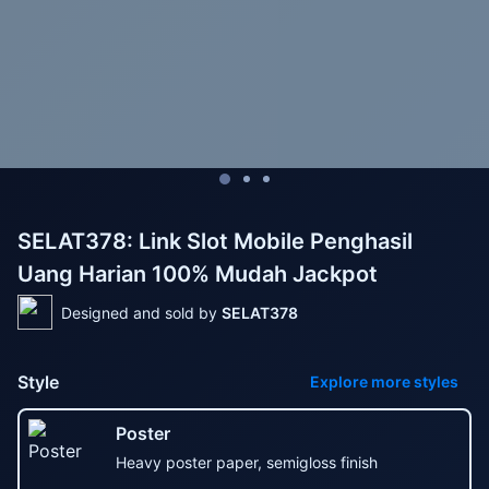
SELAT378: Link Slot Mobile Penghasil
Uang Harian 100% Mudah Jackpot
Designed and sold by
SELAT378
Style
Explore more styles
Poster
Heavy poster paper, semigloss finish