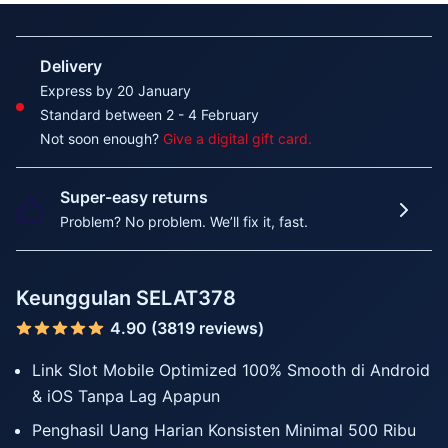
Delivery
Express by 20 January
Standard between 2 - 4 February
Not soon enough?
Give a digital gift card.
Super-easy returns
Problem? No problem. We’ll fix it, fast.
Keunggulan SELAT378
4.90 (3819 reviews)
Link Slot Mobile Optimized 100% Smooth di Android
& iOS Tanpa Lag Apapun
Penghasil Uang Harian Konsisten Minimal 500 Ribu